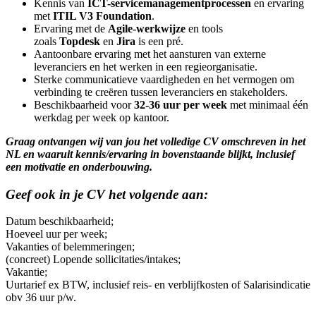
Kennis van
ICT-servicemanagementprocessen
en ervaring
met
ITIL V3 Foundation
.
Ervaring met de
Agile-werkwijze
en tools
zoals
Topdesk
en
Jira
is een pré.
Aantoonbare ervaring met het aansturen van externe
leveranciers en het werken in een regieorganisatie.
Sterke communicatieve vaardigheden en het vermogen om
verbinding te creëren tussen leveranciers en stakeholders.
Beschikbaarheid voor
32-36 uur per week
met minimaal één
werkdag per week op kantoor.
Graag ontvangen wij van jou het volledige CV omschreven in het
NL en waaruit kennis/ervaring in bovenstaande blijkt, inclusief
een motivatie en onderbouwing.
Geef ook in je CV het volgende aan:
Datum beschikbaarheid;
Hoeveel uur per week;
Vakanties of belemmeringen;
(concreet) Lopende sollicitaties/intakes;
Vakantie;
Uurtarief ex BTW, inclusief reis- en verblijfkosten of Salarisindicatie
obv 36 uur p/w.