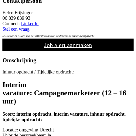
Contactpersoon
Eelco Frijsinger
06 839 839 93
Connect:
LinkedIn
Stel een vraag
Sollicitaties alleen via de sollicitatiebutton onderaan de vacature/opdracht.
Job alert aanmaken
Omschrijving
Inhuur opdracht / Tijdelijke opdracht:
Interim
vacature:
Campagnemarketeer
(12 – 16
uur)
Soort: interim opdracht, interim vacature, inhuur opdracht,
tijdelijke opdracht:
Locatie: omgeving Utrecht
Hybride bespreekbaar: Ja