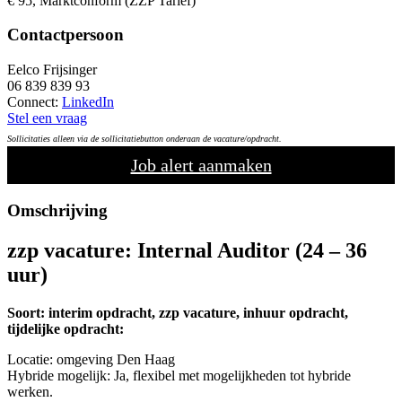
€ 95, Marktconform (ZZP Tarief)
Contactpersoon
Eelco Frijsinger
06 839 839 93
Connect:
LinkedIn
Stel een vraag
Sollicitaties alleen via de sollicitatiebutton onderaan de vacature/opdracht.
Job alert aanmaken
Omschrijving
zzp vacature:
Internal Auditor
(24 – 36
uur)
Soort: interim opdracht, zzp vacature, inhuur opdracht,
tijdelijke opdracht:
Locatie: omgeving Den Haag
Hybride mogelijk: Ja, flexibel met mogelijkheden tot hybride
werken.