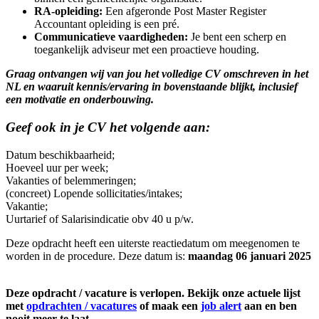
RA-opleiding:
Een afgeronde Post Master Register
Accountant opleiding is een pré.
Communicatieve vaardigheden:
Je bent een scherp en
toegankelijk adviseur met een proactieve houding.
Graag ontvangen wij van jou het volledige CV omschreven in het
NL en waaruit kennis/ervaring in bovenstaande blijkt, inclusief
een motivatie en onderbouwing.
Geef ook in je CV het volgende aan:
Datum beschikbaarheid;
Hoeveel uur per week;
Vakanties of belemmeringen;
(concreet) Lopende sollicitaties/intakes;
Vakantie;
Uurtarief of Salarisindicatie obv 40 u p/w.
Deze opdracht heeft een uiterste reactiedatum om meegenomen te
worden in de procedure. Deze datum is:
maandag 06 januari 2025
Deze opdracht / vacature is verlopen. Bekijk onze actuele lijst
met
opdrachten / vacatures
of maak een
job alert
aan en ben
nooit meer te laat.