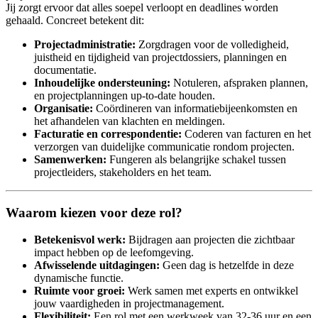
Jij zorgt ervoor dat alles soepel verloopt en deadlines worden
gehaald. Concreet betekent dit:
Projectadministratie:
Zorgdragen voor de volledigheid,
juistheid en tijdigheid van projectdossiers, planningen en
documentatie.
Inhoudelijke ondersteuning:
Notuleren, afspraken plannen,
en projectplanningen up-to-date houden.
Organisatie:
Coördineren van informatiebijeenkomsten en
het afhandelen van klachten en meldingen.
Facturatie en correspondentie:
Coderen van facturen en het
verzorgen van duidelijke communicatie rondom projecten.
Samenwerken:
Fungeren als belangrijke schakel tussen
projectleiders, stakeholders en het team.
Waarom kiezen voor deze rol?
Betekenisvol werk:
Bijdragen aan projecten die zichtbaar
impact hebben op de leefomgeving.
Afwisselende uitdagingen:
Geen dag is hetzelfde in deze
dynamische functie.
Ruimte voor groei:
Werk samen met experts en ontwikkel
jouw vaardigheden in projectmanagement.
Flexibiliteit:
Een rol met een werkweek van 32-36 uur en een