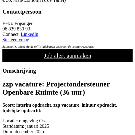
€ 50, Marktconform (ZZP Tarief)
Contactpersoon
Eelco Frijsinger
06 839 839 93
Connect:
LinkedIn
Stel een vraag
Sollicitaties alleen via de sollicitatiebutton onderaan de vacature/opdracht.
Job alert aanmaken
Omschrijving
zzp vacature:
Projectondersteuner
Openbare Ruimte
(36 uur)
Soort: interim opdracht, zzp vacature, inhuur opdracht,
tijdelijke opdracht:
Locatie: omgeving Oss
Startdatum: januari 2025
Duur: december 2025