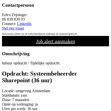
Contactpersoon
Eelco Frijsinger
06 839 839 93
Connect:
LinkedIn
Stel een vraag
Sollicitaties alleen via de sollicitatiebutton onderaan de vacature/opdracht.
Job alert aanmaken
Omschrijving
Inhuur opdracht / Tijdelijke opdracht:
Opdracht:
Systeembeheerder
Sharepoint
(36 uur)
Locatie: omgeving Amsterdam
Startdatum: zsm
Duur: 7 maanden
Optie op verlenging: ja
Uren per week: 36 uur