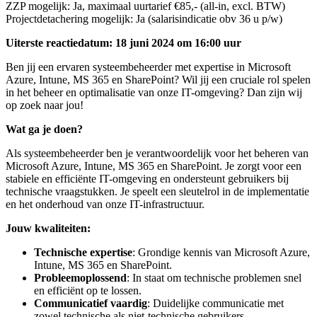
ZZP mogelijk: Ja, maximaal uurtarief €85,- (all-in, excl. BTW)
Projectdetachering mogelijk: Ja (salarisindicatie obv 36 u p/w)
Uiterste reactiedatum: 18 juni 2024
om 16:00 uur
Ben jij een ervaren systeembeheerder met expertise in Microsoft
Azure, Intune, MS 365 en SharePoint? Wil jij een cruciale rol spelen
in het beheer en optimalisatie van onze IT-omgeving? Dan zijn wij
op zoek naar jou!
Wat ga je doen?
Als systeembeheerder ben je verantwoordelijk voor het beheren van
Microsoft Azure, Intune, MS 365 en SharePoint. Je zorgt voor een
stabiele en efficiënte IT-omgeving en ondersteunt gebruikers bij
technische vraagstukken. Je speelt een sleutelrol in de implementatie
en het onderhoud van onze IT-infrastructuur.
Jouw kwaliteiten:
Technische expertise
: Grondige kennis van Microsoft Azure,
Intune, MS 365 en SharePoint.
Probleemoplossend
: In staat om technische problemen snel
en efficiënt op te lossen.
Communicatief vaardig
: Duidelijke communicatie met
zowel technische als niet-technische gebruikers.