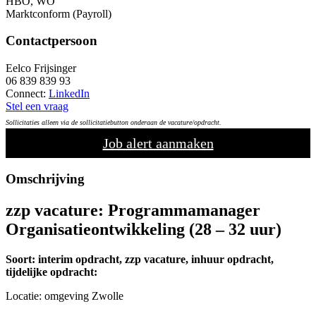
HBO, WO
Marktconform (Payroll)
Contactpersoon
Eelco Frijsinger
06 839 839 93
Connect:
LinkedIn
Stel een vraag
Sollicitaties alleen via de sollicitatiebutton onderaan de vacature/opdracht.
Job alert aanmaken
Omschrijving
zzp vacature:
Programmamanager
Organisatieontwikkeling
(28 – 32 uur)
Soort: interim opdracht, zzp vacature, inhuur opdracht,
tijdelijke opdracht:
Locatie: omgeving Zwolle