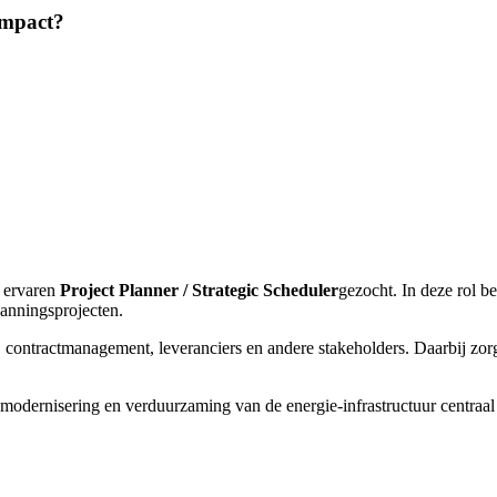
impact?
n ervaren
Project Planner / Strategic Scheduler
gezocht. In deze rol b
anningsprojecten.
contractmanagement, leveranciers en andere stakeholders. Daarbij zorg je
modernisering en verduurzaming van de energie-infrastructuur centraal 