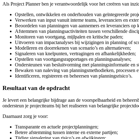
Als Project Planner ben je verantwoordelijk voor het creëren van i
Opstellen, ontwikkelen en onderhouden van geïntegreerde pro
Verwerken van input vanuit interne teams, leveranciers en exter
Beoordelen van planningen van aannemers en leveranciers op kwa
Afstemmen van planningsactiviteiten tussen verschillende disci
Monitoren van voortgang, mijlpalen en kritische paden;
Uitvoeren van impactanalyses bij wijzigingen in planning of sc
Modelleren en doorrekenen van scenario’s en alternatieven;
Signaleren van knelpunten, vertragingen en afhankelijkheden;
Opstellen van voortgangsrapportages en planningsanalyses;
Ondersteunen van besluitvorming met planningsinformatie en st
Bewaken van naleving van planningsmethodieken, processen e
Identificeren, registreren en beheersen van planningsrisico’s.
Resultaat van de opdracht
Je levert een belangrijke bijdrage aan de voorspelbaarheid en beheer
ondersteun je projectteams bij het realiseren van belangrijke projectdo
Daarnaast zorg je voor:
Transparante en actuele projectplanningen;
Betere afstemming tussen interne en externe partijen;
Tijdige signalering van risico’s en afwijkingen;