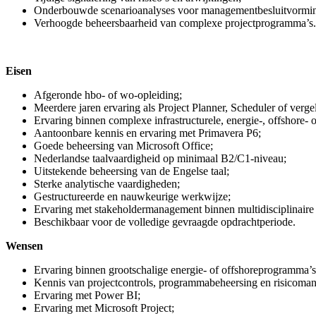
Onderbouwde scenarioanalyses voor managementbesluitvormi
Verhoogde beheersbaarheid van complexe projectprogramma’s.
Eisen
Afgeronde hbo- of wo-opleiding;
Meerdere jaren ervaring als Project Planner, Scheduler of vergel
Ervaring binnen complexe infrastructurele, energie-, offshore-
Aantoonbare kennis en ervaring met Primavera P6;
Goede beheersing van Microsoft Office;
Nederlandse taalvaardigheid op minimaal B2/C1-niveau;
Uitstekende beheersing van de Engelse taal;
Sterke analytische vaardigheden;
Gestructureerde en nauwkeurige werkwijze;
Ervaring met stakeholdermanagement binnen multidisciplinaire
Beschikbaar voor de volledige gevraagde opdrachtperiode.
Wensen
Ervaring binnen grootschalige energie- of offshoreprogramma’s
Kennis van projectcontrols, programmabeheersing en risicoma
Ervaring met Power BI;
Ervaring met Microsoft Project;