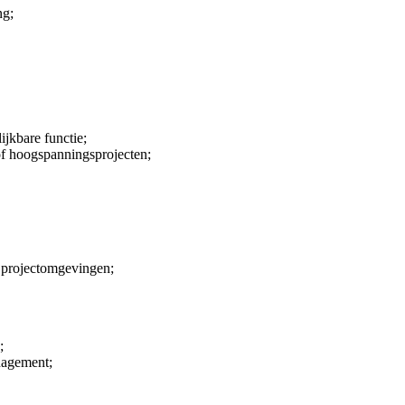
ng;
ijkbare functie;
 of hoogspanningsprojecten;
 projectomgevingen;
;
nagement;