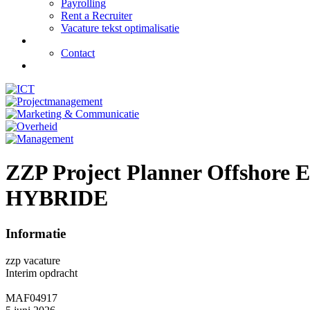
Payrolling
Rent a Recruiter
Vacature tekst optimalisatie
Over ons
Contact
Job alert
ZZP Project Planner Offshore 
HYBRIDE
Informatie
zzp vacature
Interim opdracht
MAF04917