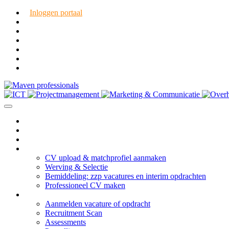
Inloggen portaal
Vacatures
TOP CV service
Diensten
CV upload & matchprofiel aanmaken
Werving & Selectie
Bemiddeling: zzp vacatures en interim opdrachten
Professioneel CV maken
Opdrachtgevers
Aanmelden vacature of opdracht
Recruitment Scan
Assessments