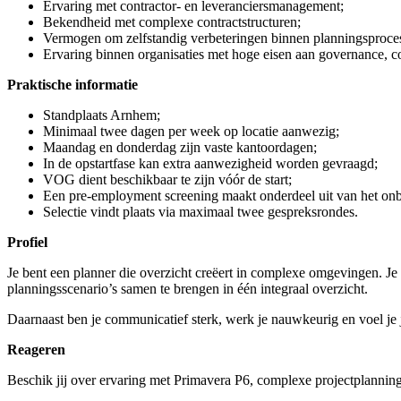
Ervaring met contractor- en leveranciersmanagement;
Bekendheid met complexe contractstructuren;
Vermogen om zelfstandig verbeteringen binnen planningsproces
Ervaring binnen organisaties met hoge eisen aan governance, c
Praktische informatie
Standplaats Arnhem;
Minimaal twee dagen per week op locatie aanwezig;
Maandag en donderdag zijn vaste kantoordagen;
In de opstartfase kan extra aanwezigheid worden gevraagd;
VOG dient beschikbaar te zijn vóór de start;
Een pre-employment screening maakt onderdeel uit van het on
Selectie vindt plaats via maximaal twee gespreksrondes.
Profiel
Je bent een planner die overzicht creëert in complexe omgevingen. Je 
planningsscenario’s samen te brengen in één integraal overzicht.
Daarnaast ben je communicatief sterk, werk je nauwkeurig en voel j
Reageren
Beschik jij over ervaring met Primavera P6, complexe projectplanning