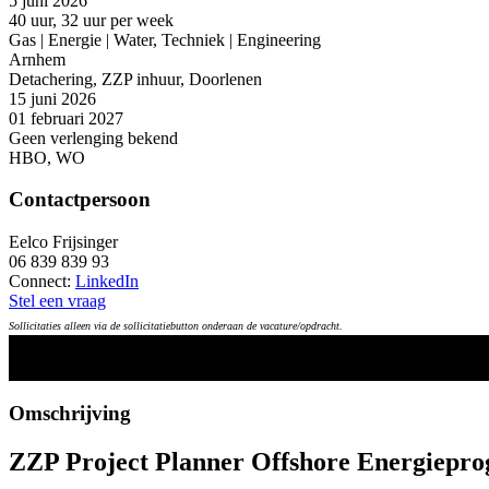
5 juni 2026
40 uur, 32 uur per week
Gas | Energie | Water, Techniek | Engineering
Arnhem
Detachering, ZZP inhuur, Doorlenen
15 juni 2026
01 februari 2027
Geen verlenging bekend
HBO, WO
Contactpersoon
Eelco Frijsinger
06 839 839 93
Connect:
LinkedIn
Stel een vraag
Sollicitaties alleen via de sollicitatiebutton onderaan de vacature/opdracht.
Omschrijving
ZZP Project Planner Offshore Energiep