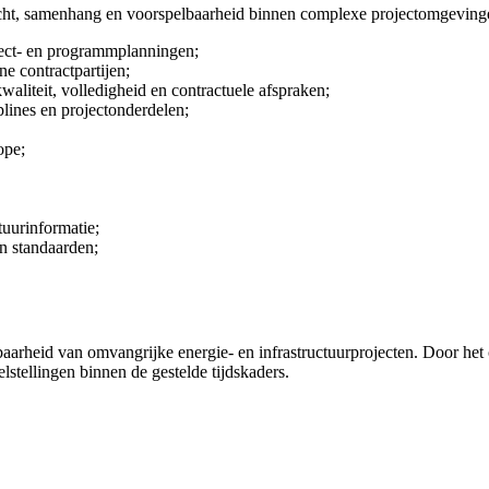
nzicht, samenhang en voorspelbaarheid binnen complexe projectomgeving
ject- en programmplanningen;
ne contractpartijen;
liteit, volledigheid en contractuele afspraken;
plines en projectonderdelen;
ope;
uurinformatie;
n standaarden;
sbaarheid van omvangrijke energie- en infrastructuurprojecten. Door he
elstellingen binnen de gestelde tijdskaders.