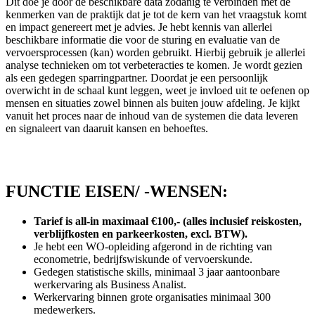
Dit doe je door de beschikbare data zodanig te verbinden met de
kenmerken van de praktijk dat je tot de kern van het vraagstuk komt
en impact genereert met je advies. Je hebt kennis van allerlei
beschikbare informatie die voor de sturing en evaluatie van de
vervoersprocessen (kan) worden gebruikt. Hierbij gebruik je allerlei
analyse technieken om tot verbeteracties te komen. Je wordt gezien
als een gedegen sparringpartner. Doordat je een persoonlijk
overwicht in de schaal kunt leggen, weet je invloed uit te oefenen op
mensen en situaties zowel binnen als buiten jouw afdeling. Je kijkt
vanuit het proces naar de inhoud van de systemen die data leveren
en signaleert van daaruit kansen en behoeftes.
FUNCTIE EISEN/ -WENSEN:
T
arief is all-in maximaal €100,- (alles inclusief reiskosten,
verblijfkosten en parkeerkosten, excl. BTW).
Je hebt een WO-opleiding afgerond in de richting van
econometrie, bedrijfswiskunde of vervoerskunde.
Gedegen statistische skills, minimaal 3 jaar aantoonbare
werkervaring als Business Analist.
Werkervaring binnen grote organisaties minimaal 300
medewerkers.