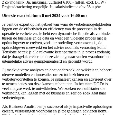
ZZP mogelijk: Ja, maximaal uurtarief €100,- (all-in, excl. BTW)
Projectdetachering mogelijk: Ja, salarisindicatie obv 36 u p/w
Uiterste reactiedatum: 6 mei 2024 voor 16:00 uur
Je bent de expert op het gebied van waar de verbetermogelijkheden
liggen om de effectiviteit en efficiency van de processen in de
operatie te verbeteren. Je hebt een dynamische functie als verbinder
tussen de business en de data en weet een vloeiend proces met je
opdrachtgever te creëren, zodat er onderling vertrouwen is, de
opdrachtgever meewerkt en het advies nooit als verrassing komt.
Tenslotte betrek je alle relevante ketenpartners in je proces zodanig
dat je draagvlak creëert en deze zich eigenaar voelen waardoor het
uiteindelijke advies geïmplementeerd en gebruikt wordt.
Jij maakt diverse analyses en doet onderzoek, ontwikkelt en beheert
nieuwe modellen en innovaties om zo tot inzichten en
verbetervoorstellen te komen. Je signaleert kansen en adviseert over
te nemen acties om deze kansen te benutten. In het team DOEn is
veel analyse werk te ontwikkelen. We zoeken een zelfstarter die
verbinding kan leggen met de business en zelf op zoek gaat naar
verbeteringen.
Als Business Analist ben je succesvol als je impactvolle oplossingen
creëert, verrassingen voorkomt en je tot gedragen adviezen komt.