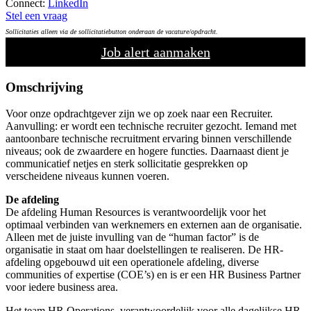
Connect:
LinkedIn
Stel een vraag
Sollicitaties alleen via de sollicitatiebutton onderaan de vacature/opdracht.
Job alert aanmaken
Omschrijving
Voor onze opdrachtgever zijn we op zoek naar een Recruiter.
Aanvulling: er wordt een technische recruiter gezocht. Iemand met
aantoonbare technische recruitment ervaring binnen verschillende
niveaus; ook de zwaardere en hogere functies. Daarnaast dient je
communicatief netjes en sterk sollicitatie gesprekken op
verscheidene niveaus kunnen voeren.
De afdeling
De afdeling Human Resources is verantwoordelijk voor het
optimaal verbinden van werknemers en externen aan de organisatie.
Alleen met de juiste invulling van de “human factor” is de
organisatie in staat om haar doelstellingen te realiseren. De HR-
afdeling opgebouwd uit een operationele afdeling, diverse
communities of expertise (COE’s) en is er een HR Business Partner
voor iedere business area.
Het team HR Operations, verantwoordelijk voor alle dagelijkse HR-