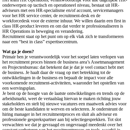
onderwerpen op tactisch en operationeel niveau, bestaat uit HR-
adviseurs met een HR-specialisme en/of account, servicemanagers
voor het HR service center, de recruitment-desk en de
workforcedesk voor de externe inhuur. We willen daarin een first in
class HR-product leveren en om dat verder te professionaliseren is
HR Operations in beweging en verandering.
Recruitment staat op het punt om op elk vlak zich te transformeren
naar een “best in class” expertisecentrum.
Wat ga je doen?
Primair ben je verantwoordelijk voor het soepel laten verlopen van
het recruitment proces binnen de business area’s Assetmanagement
en Projectenbureau: dat betekent dat je dat je veel contact hebt met
de business. Je haalt daar de vraag op met betrekking tot de
ontwikkelingen in de business en bepaalt de impact voor alle
voorkomende recruitment-activiteiten, waaronder het opstellen van
een wervingsplan.
Je bent op de hoogte van de laatste ontwikkelingen en trends op de
arbeidsmarkt, weet de vertaalslag hiervan te maken richting jouw
stakeholders en stelt bij nieuwe vacatures een maatwerk advies voor
om de beste kandidaten te werven en selecteren. Je ondersteunt de
hiring manager in het recruitmentproces en sluit als adviseur en
professionele gesprekspartner aan bij selectiegesprekken. Tot slot
verwachten we dat je gevraagd en ongevraagd meedenkt over het
constant verbeteren van het recuitmentproces en tools, waarbij je