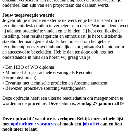
onderdeel kan zijn van een projectteam dat daaraan werkt.
Jouw toegevoegde waarde
Je gebruikt je interne en externe netwerk en je bent in staat om de
recruitment-desk continu te verbeteren. In deze “War on talent” weet
jij talenten proactief te vinden en te binden. Jij hebt een flexibele
instelling, bent resultaatgericht en enthousiast, je hebt uitstekende
stakeholder management skills, bent in staat om het gehele
recruitmentproces zowel inhoudelijk als organisatorisch autonoom
en succesvol te begeleiden. Heb je dan tenslotte ook nog het
onderstaande in huis dan horen wij graag van je.
• Een HBO of WO diploma
• Minimaal 3-5 jaar actuele ervaring als Recruiter
(corporate/bureau)
• Ervaring met technische profielen en Assetmanagement
• Bewezen proactieve sourcing vaardigheden
Deze opdracht heeft een uiterste reactiedatum om meegenomen te
worden in de procedure. Deze datum is:
zondag 27 januari 2019
Deze opdracht / vacature is verlopen. Bekijk onze actuele lijst
met
opdrachten / vacatures
of maak een
job alert
aan en ben
nooit meer te laat.